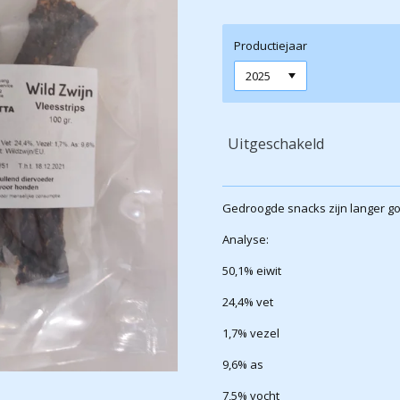
Productiejaar
Uitgeschakeld
Gedroogde snacks zijn langer g
Analyse:
50,1% eiwit
24,4% vet
1,7% vezel
9,6% as
7,5% vocht