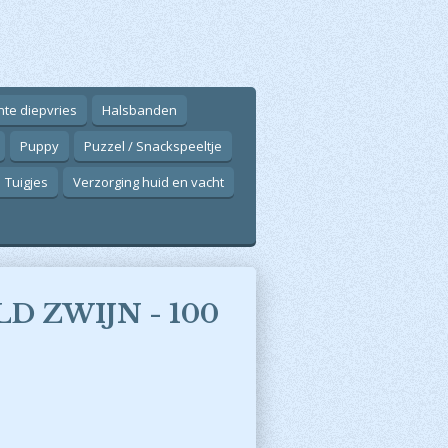
ente diepvries
Halsbanden
Puppy
Puzzel / Snackspeeltje
Tuigjes
Verzorging huid en vacht
ILD ZWIJN - 100