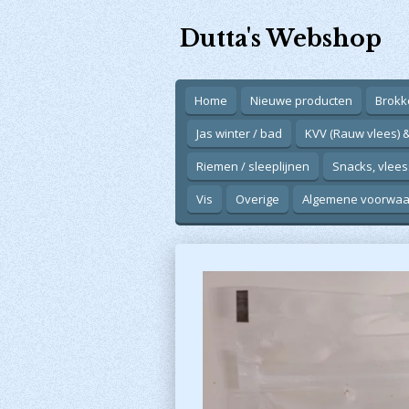
Ga
Dutta's Webshop
direct
naar
de
hoofdinhoud
Home
Nieuwe producten
Brokk
Jas winter / bad
KVV (Rauw vlees) 
Riemen / sleeplijnen
Snacks, vlees
Vis
Overige
Algemene voorwa