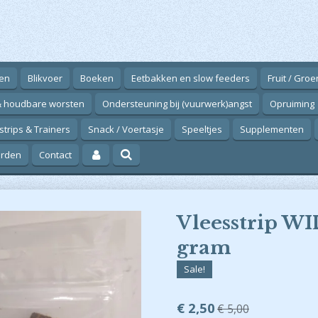
en
Blikvoer
Boeken
Eetbakken en slow feeders
Fruit / Gro
& houdbare worsten
Ondersteuning bij (vuurwerk)angst
Opruiming
strips & Trainers
Snack / Voertasje
Speeltjes
Supplementen
arden
Contact
Vleesstrip W
gram
Sale!
€ 2,50
€ 5,00