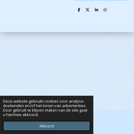
D
D
S
D
e
e
h
e
l
e
a
l
e
l
r
e
n
e
n
Deze website gebruikt cookies voor analyse-
doeleinden en/of het tonen van advertenties.
Door gebruik te blijven maken van de site gaat
u hiermee akkoord.
© 2020 - 2026 Dutta's Webshop
Powered by
JouwWeb
Akkoord