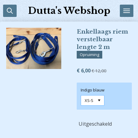
Ga
Dutta's Webshop
direct
naar
de
Enkellaags riem
hoofdinhoud
verstelbaar
lengte 2 m
Opruiming
€ 6,00
€ 12,00
Indigo blauw
Uitgeschakeld