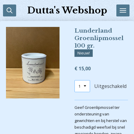
Ga
Dutta's Webshop
direct
naar
de
Lunderland
hoofdinhoud
Groenlipmossel
100 gr.
Nieuw!
€ 15,00
Uitgeschakeld
Geef Groenlipmossel ter
ondersteuning van
gewrichten en bij herstel van
beschadigd weefsel bij snel
groeiende honden, zware