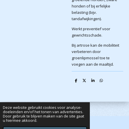
honden of bij erfelijke
belasting (bijv.
tandafwijkingen).
Werkt preventief voor
gewrichtsschade.
Bij artrose kan de mobiliteit
verbeteren door
groenlipmossel toe te
voegen aan de maaltijd.
D
D
S
D
e
e
h
e
l
e
a
l
e
l
r
e
n
e
n
Deze website gebruikt cookies voor analyse-
doeleinden en/of het tonen van advertenties.
Door gebruik te blijven maken van de site gaat
u hiermee akkoord.
© 2020 - 2026 Dutta's Webshop