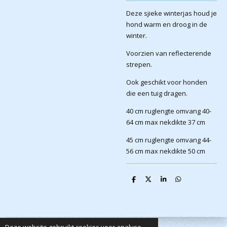
Deze sjieke winterjas houd je
hond warm en droog in de
winter.
Voorzien van reflecterende
strepen.
Ook geschikt voor honden
die een tuig dragen.
40 cm ruglengte omvang 40-
64 cm max nekdikte 37 cm
45 cm ruglengte omvang 44-
56 cm max nekdikte 50 cm
D
D
S
D
e
e
h
e
l
e
a
l
e
l
r
e
n
e
n
Deze website gebruikt cookies voor analyse-