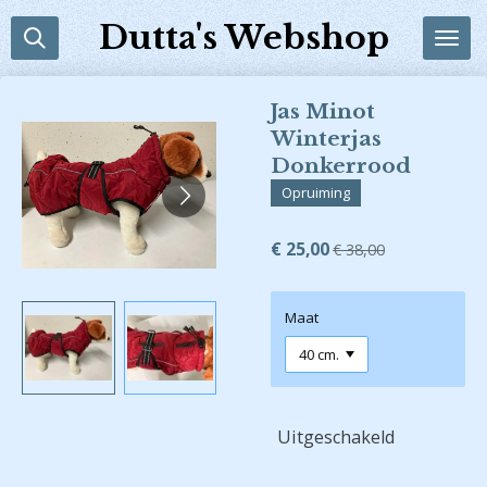
Ga
Dutta's Webshop
direct
naar
de
Jas Minot
hoofdinhoud
Winterjas
Donkerrood
Opruiming
€ 25,00
€ 38,00
Maat
Uitgeschakeld