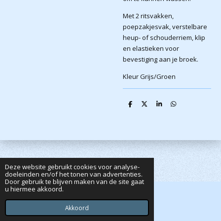
Met 2 ritsvakken,
poepzakjesvak, verstelbare
heup- of schouderriem, klip
en elastieken voor
bevestiging aan je broek.
Kleur Grijs/Groen
D
D
S
D
e
e
h
e
l
e
a
l
e
l
r
e
n
e
n
Deze website gebruikt cookies voor analyse-
doeleinden en/of het tonen van advertenties.
Door gebruik te blijven maken van de site gaat
u hiermee akkoord.
© 2020 - 2026 Dutta's Webshop
Powered by
JouwWeb
Akkoord