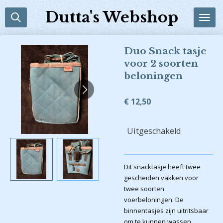
Ga
Dutta's Webshop
direct
naar
de
Duo Snack tasje
hoofdinhoud
voor 2 soorten
beloningen
€ 12,50
Uitgeschakeld
Dit snacktasje heeft twee
gescheiden vakken voor
twee soorten
voerbeloningen. De
binnentasjes zijn uitritsbaar
om te kunnen wassen.