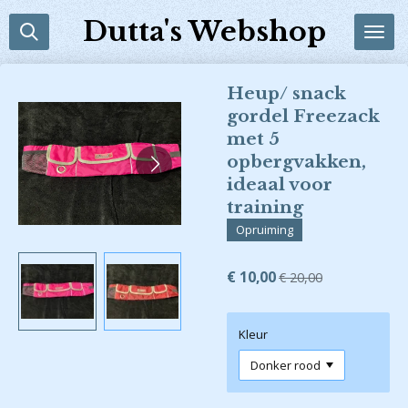
Ga
Dutta's Webshop
direct
naar
de
Heup/ snack
hoofdinhoud
gordel Freezack
met 5
opbergvakken,
ideaal voor
training
Opruiming
€ 10,00
€ 20,00
Kleur