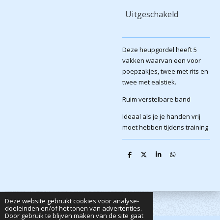
Uitgeschakeld
Deze heupgordel heeft 5
vakken waarvan een voor
poepzakjes, twee met rits en
twee met ealstiek.
Ruim verstelbare band
Ideaal als je je handen vrij
moet hebben tijdens training
D
D
S
D
e
e
h
e
l
e
a
l
e
l
r
e
n
e
n
Deze website gebruikt cookies voor analyse-
doeleinden en/of het tonen van advertenties.
Door gebruik te blijven maken van de site gaat