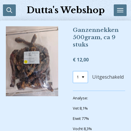
Ga
Dutta's Webshop
direct
naar
de
Ganzennekken
hoofdinhoud
500gram, ca 9
stuks
€ 12,00
Uitgeschakeld
Analyse:
Vet 8,1%
Eiwit 77%
Vocht 8,3%