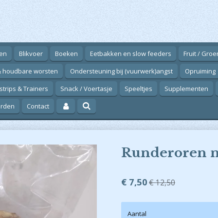
en
Blikvoer
Boeken
Eetbakken en slow feeders
Fruit / Gro
& houdbare worsten
Ondersteuning bij (vuurwerk)angst
Opruiming
strips & Trainers
Snack / Voertasje
Speeltjes
Supplementen
arden
Contact
Runderoren m
€ 7,50
€ 12,50
Aantal