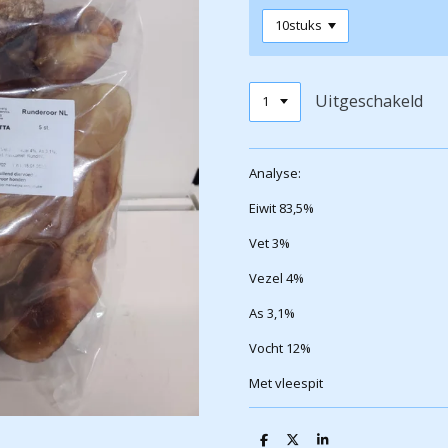
Uitgeschakeld
Analyse:
Eiwit 83,5%
Vet 3%
Vezel 4%
As 3,1%
Vocht 12%
Met vleespit
D
D
S