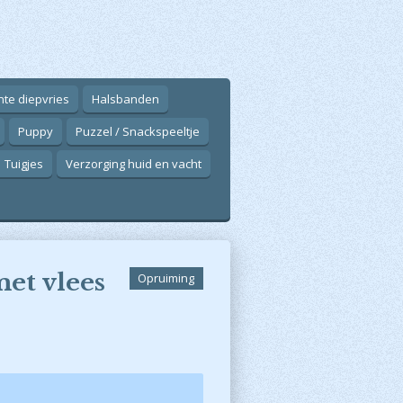
ente diepvries
Halsbanden
Puppy
Puzzel / Snackspeeltje
Tuigjes
Verzorging huid en vacht
et vlees
Opruiming