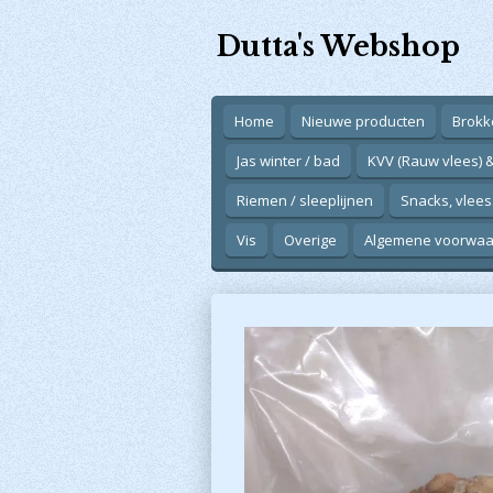
Ga
Dutta's Webshop
direct
naar
de
hoofdinhoud
Home
Nieuwe producten
Brokk
Jas winter / bad
KVV (Rauw vlees) 
Riemen / sleeplijnen
Snacks, vlees
Vis
Overige
Algemene voorwa