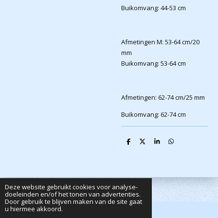
Buikomvang: 44-53 cm
Afmetingen M: 53-64 cm/20
mm
Buikomvang: 53-64 cm
Afmetingen: 62-74 cm/25 mm
Buikomvang: 62-74 cm
D
D
S
D
e
e
h
e
l
e
a
l
e
l
r
e
n
e
n
Deze website gebruikt cookies voor analyse-
doeleinden en/of het tonen van advertenties.
Door gebruik te blijven maken van de site gaat
u hiermee akkoord.
© 2020 - 2026 Dutta's Webshop