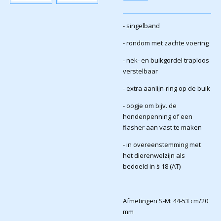
- singelband
- rondom met zachte voering
- nek- en buikgordel traploos
verstelbaar
- extra aanlijn-ring op de buik
- oogje om bijv. de
hondenpenning of een
flasher aan vast te maken
- in overeenstemming met
het dierenwelzijn als
bedoeld in § 18 (AT)
Afmetingen S-M: 44-53 cm/20
mm