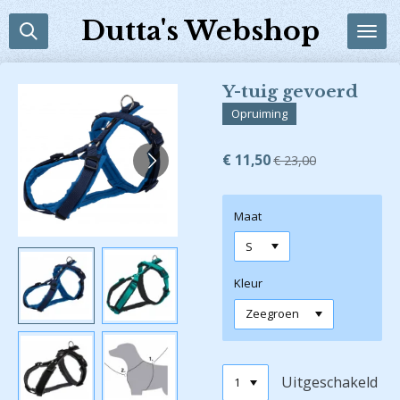
Ga
Dutta's Webshop
direct
naar
de
Y-tuig gevoerd
hoofdinhoud
Opruiming
€ 11,50
€ 23,00
Maat
Kleur
Uitgeschakeld