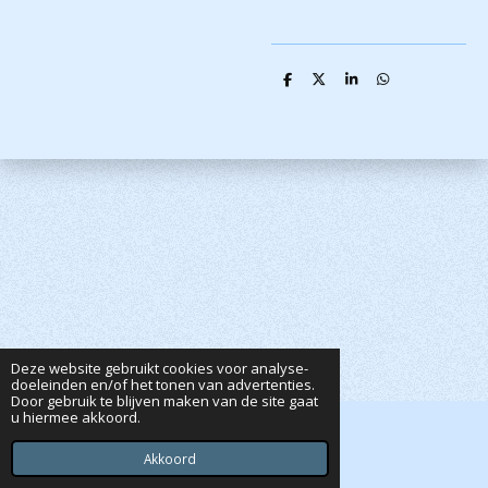
D
D
S
D
e
e
h
e
l
e
a
l
e
l
r
e
n
e
n
Deze website gebruikt cookies voor analyse-
doeleinden en/of het tonen van advertenties.
Door gebruik te blijven maken van de site gaat
u hiermee akkoord.
© 2020 - 2026 Dutta's Webshop
Powered by
JouwWeb
Akkoord