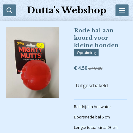
Ga
Dutta's Webshop
direct
naar
de
Rode bal aan
hoofdinhoud
koord voor
kleine honden
Opruiming
€ 4,50
€ 10,00
Uitgeschakeld
Bal drijft in het water
Doorsnede bal 5 cm
Lengte totaal circa 93 cm