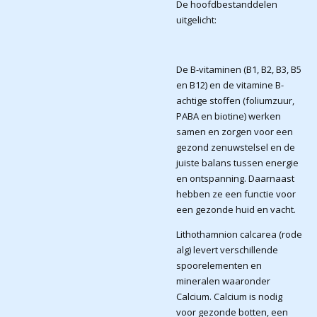
De hoofdbestanddelen
uitgelicht:
De B-vitaminen (B1, B2, B3, B5
en B12) en de vitamine B-
achtige stoffen (foliumzuur,
PABA en biotine) werken
samen en zorgen voor een
gezond zenuwstelsel en de
juiste balans tussen energie
en ontspanning. Daarnaast
hebben ze een functie voor
een gezonde huid en vacht.
Lithothamnion calcarea (rode
alg) levert verschillende
spoorelementen en
mineralen waaronder
Calcium. Calcium is nodig
voor gezonde botten, een