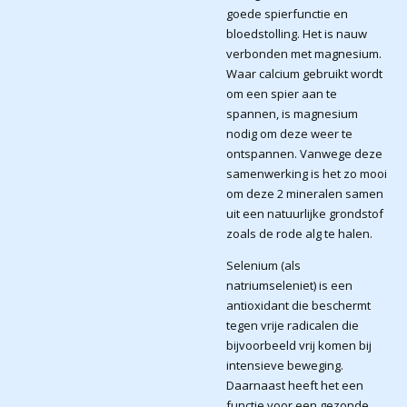
goede spierfunctie en
bloedstolling. Het is nauw
verbonden met magnesium.
Waar calcium gebruikt wordt
om een spier aan te
spannen, is magnesium
nodig om deze weer te
ontspannen. Vanwege deze
samenwerking is het zo mooi
om deze 2 mineralen samen
uit een natuurlijke grondstof
zoals de rode alg te halen.
Selenium (als
natriumseleniet) is een
antioxidant die beschermt
tegen vrije radicalen die
bijvoorbeeld vrij komen bij
intensieve beweging.
Daarnaast heeft het een
functie voor een gezonde