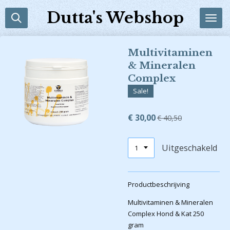
Ga
Dutta's Webshop
direct
naar
de
Multivitaminen
hoofdinhoud
& Mineralen
Complex
Sale!
€ 30,00
€ 40,50
Uitgeschakeld
Productbeschrijving
Multivitaminen & Mineralen
Complex Hond & Kat 250
gram