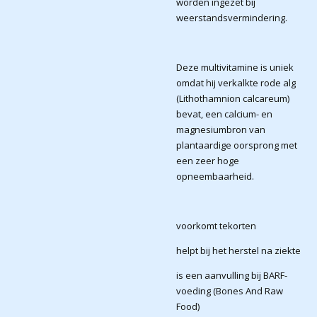
worden ingezet bij
weerstandsvermindering.
Deze multivitamine is uniek
omdat hij verkalkte rode alg
(Lithothamnion calcareum)
bevat, een calcium- en
magnesiumbron van
plantaardige oorsprong met
een zeer hoge
opneembaarheid.
voorkomt tekorten
helpt bij het herstel na ziekte
is een aanvulling bij BARF-
voeding (Bones And Raw
Food)